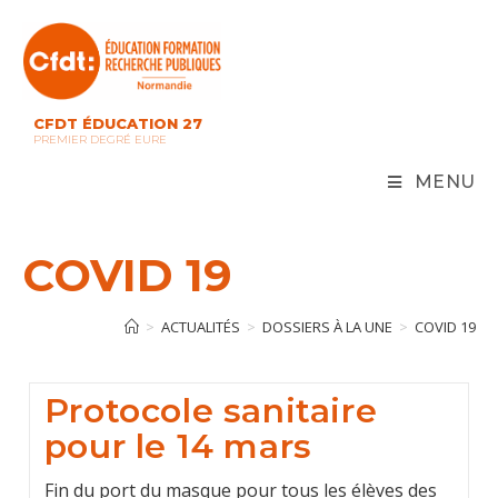
Skip
to
content
CFDT ÉDUCATION 27
PREMIER DEGRÉ EURE
MENU
COVID 19
>
ACTUALITÉS
>
DOSSIERS À LA UNE
>
COVID 19
Protocole sanitaire
pour le 14 mars
Fin du port du masque pour tous les élèves des