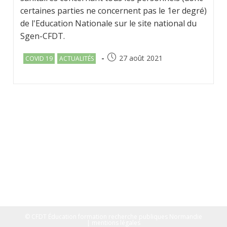
certaines parties ne concernent pas le 1er degré)
de l'Education Nationale sur le site national du
Sgen-CFDT.
Post
Post
27 août 2021
COVID 19
ACTUALITÉS
category:
published:
© CFDT Éducation formation recherche publiques Normandie
| mentions légales