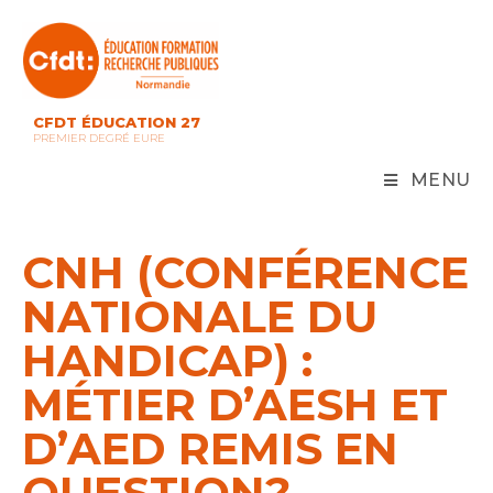
Skip
to
content
CFDT ÉDUCATION 27
PREMIER DEGRÉ EURE
MENU
CNH (CONFÉRENCE
NATIONALE DU
HANDICAP) :
MÉTIER D’AESH ET
D’AED REMIS EN
QUESTION?