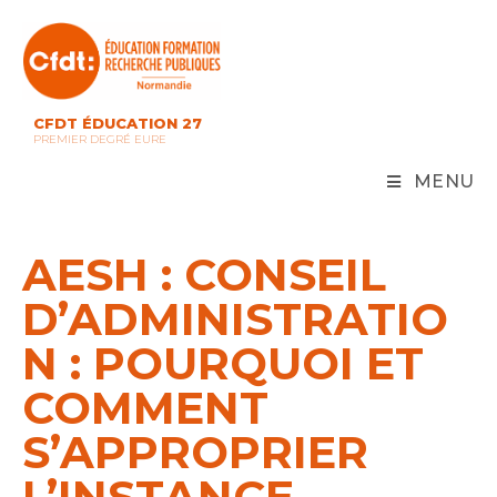
Skip
to
content
CFDT ÉDUCATION 27
PREMIER DEGRÉ EURE
MENU
AESH : CONSEIL
D’ADMINISTRATIO
N : POURQUOI ET
COMMENT
S’APPROPRIER
L’INSTANCE