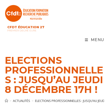
Skip
to
content
CFDT ÉDUCATION 27
PREMIER DEGRÉ EURE
MENU
ELECTIONS
PROFESSIONNELLE
S : JUSQU’AU JEUDI
8 DÉCEMBRE 17H !
>
ACTUALITÉS
>
ELECTIONS PROFESSIONNELLES : JUSQU’AU JEUDI 8