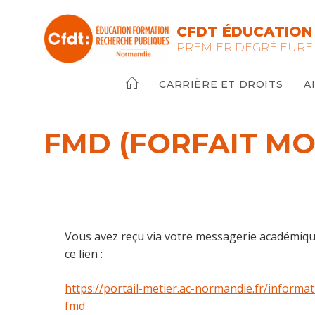
Skip
to
CFDT ÉDUCATION
content
PREMIER DEGRÉ EURE
CARRIÈRE ET DROITS
A
FMD (FORFAIT MO
Vous avez reçu via votre messagerie académique 
ce lien :
https://portail-metier.ac-normandie.fr/informa
fmd