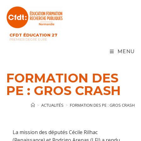
Skip
to
content
CFDT ÉDUCATION 27
PREMIER DEGRÉ EURE
MENU
FORMATION DES
PE : GROS CRASH
>
ACTUALITÉS
>
FORMATION DES PE : GROS CRASH
La mission des députés Cécile Rilhac
(Renaissance) et Rodrigo Arenas (LFI) a rendu