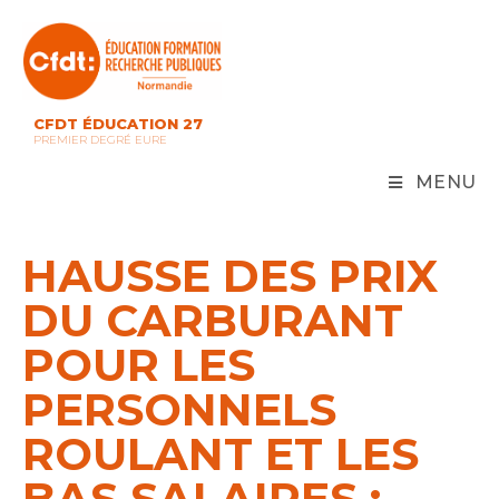
Skip
to
content
CFDT ÉDUCATION 27
PREMIER DEGRÉ EURE
MENU
HAUSSE DES PRIX
DU CARBURANT
POUR LES
PERSONNELS
ROULANT ET LES
BAS SALAIRES :