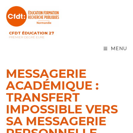
Skip
to
content
CFDT ÉDUCATION 27
PREMIER DEGRÉ EURE
MENU
MESSAGERIE
ACADÉMIQUE :
TRANSFERT
IMPOSSIBLE VERS
SA MESSAGERIE
PERSONNELLE.