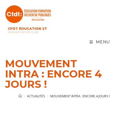
Skip
to
content
CFDT ÉDUCATION 27
PREMIER DEGRÉ EURE
MENU
MOUVEMENT
INTRA : ENCORE 4
JOURS !
>
ACTUALITÉS
>
MOUVEMENT INTRA : ENCORE 4 JOURS !