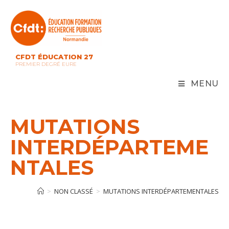
Skip
to
content
CFDT ÉDUCATION 27
PREMIER DEGRÉ EURE
MENU
MUTATIONS
INTERDÉPARTEME
NTALES
>
NON CLASSÉ
>
MUTATIONS INTERDÉPARTEMENTALES