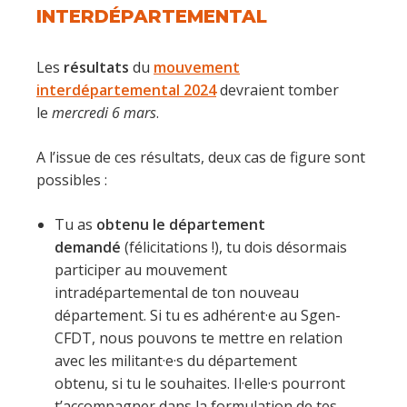
INTERDÉPARTEMENTAL
Les
résultats
du
mouvement
interdépartemental 2024
devraient tomber
le
mercredi 6 mars
.
A l’issue de ces résultats, deux cas de figure sont
possibles :
Tu as
obtenu le département
demandé
(félicitations !), tu dois désormais
participer au mouvement
intradépartemental de ton nouveau
département. Si tu es adhérent·e au Sgen-
CFDT, nous pouvons te mettre en relation
avec les militant·e·s du département
obtenu, si tu le souhaites. Il·elle·s pourront
t’accompagner dans la formulation de tes