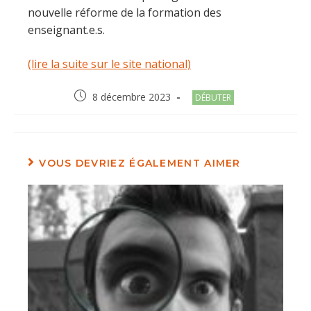
nouvelle réforme de la formation des
enseignant.e.s.
(lire la suite sur le site national)
Post
Post
8 décembre 2023
DÉBUTER
published:
category:
VOUS DEVRIEZ ÉGALEMENT AIMER