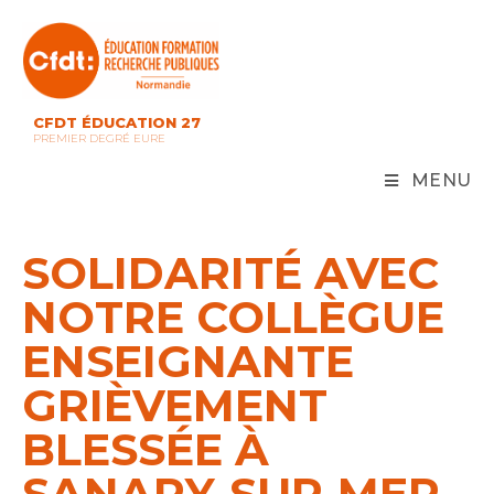
Skip
to
content
CFDT ÉDUCATION 27
PREMIER DEGRÉ EURE
MENU
SOLIDARITÉ AVEC
NOTRE COLLÈGUE
ENSEIGNANTE
GRIÈVEMENT
BLESSÉE À
SANARY‑SUR‑MER