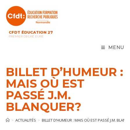
Skip
to
content
CFDT ÉDUCATION 27
PREMIER DEGRÉ EURE
MENU
BILLET D’HUMEUR :
MAIS OÙ EST
PASSÉ J.M.
BLANQUER?
>
ACTUALITÉS
>
BILLET D’HUMEUR : MAIS OÙ EST PASSÉ J.M. BLANQ